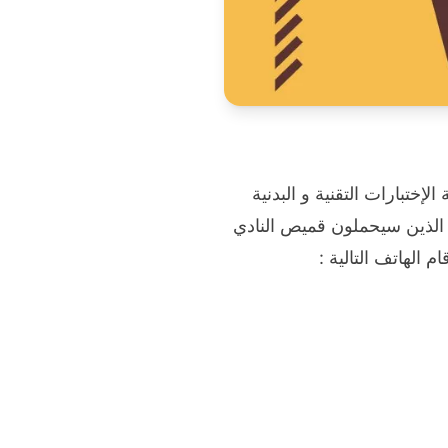
ة عن بداية الإختبارات التقنية و البدنية
 القاعة Futsal لاختيار أجود اللاعبين الذين سيحملون قميص النادي
الهاتف التالية :