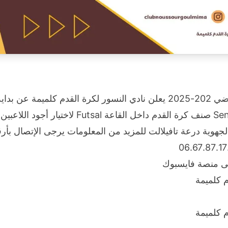
استعدادا للموسم الرياضي 202-2025 يعلن نادي النسور لكرة القدم كلميم
الخاصة بفئة الكبار Senior صنف كرة القدم داخل
هوية درعة تافيلالت للمزيد من المعلومات يرجى الإتصال بأرقام 
ى منصة فايسبوك
م كلميمة
م كلميمة