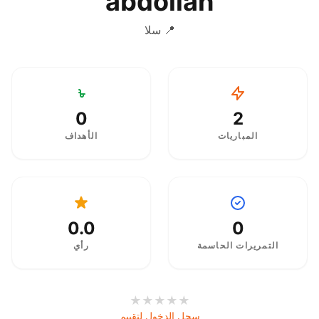
abdollah
📍 سلا
0
2
المباريات
الأهداف
0.0
0
التمريرات الحاسمة
رأي
★
★
★
★
★
سجل الدخول لتقييم