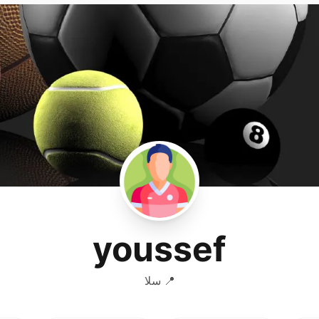
youssef
📍 سلا