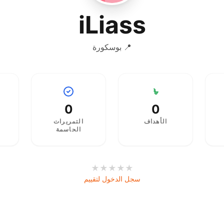
iLiass
📍 بوسكورة
0
0
الأهداف
التمريرات
الحاسمة
★
★
★
★
★
سجل الدخول لتقييم