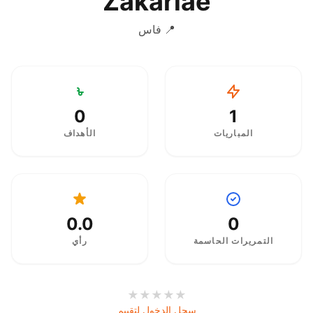
Zakariae
📍 فاس
0
1
المباريات
الأهداف
0.0
0
التمريرات الحاسمة
رأي
★
★
★
★
★
سجل الدخول لتقييم