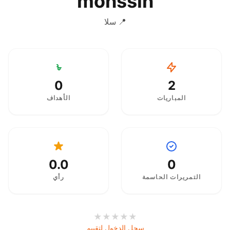
mohssin
📍 سلا
0
2
المباريات
الأهداف
0.0
0
التمريرات الحاسمة
رأي
★
★
★
★
★
سجل الدخول لتقييم