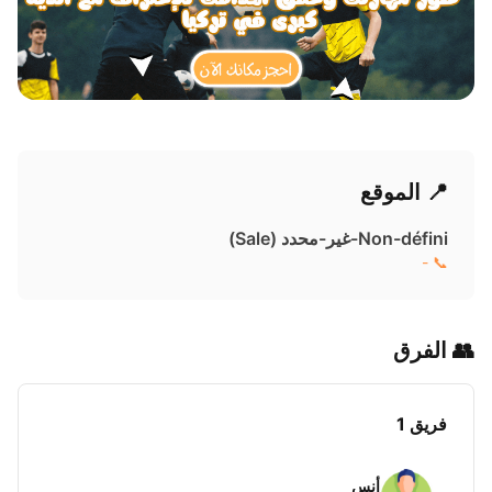
📍 الموقع
Non-défini-غير-محدد ( Sale)
📞 -
👥 الفرق
فريق 1
أنس