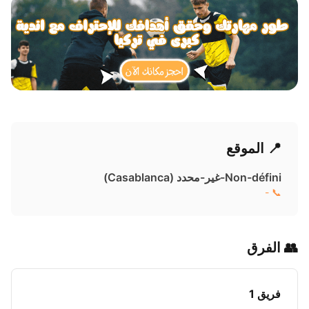
📍 الموقع
Non-défini-غير-محدد ( Casablanca)
📞 -
👥 الفرق
فريق 1