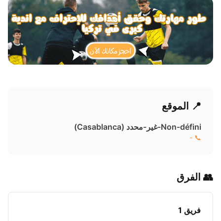
📍 الموقع
Non-défini-غير-محدد ( Casablanca)
📞 -
👥 الفرق
فريق 1