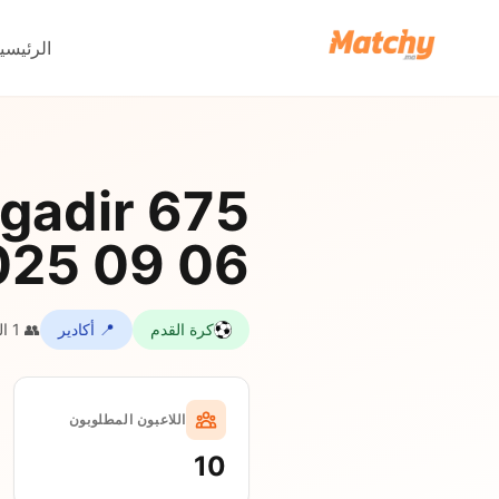
الرئيسي
agadir
025 09 06
كرة القدم
📍 أكادير
👥 1 اللاعبون المنضمون
اللاعبون المطلوبون
10