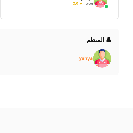
★ 0.0
joker
•
👤 المنظم
yahya