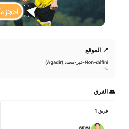
📍 الموقع
Non-défini-غير-محدد ( Agadir)
📞 -
👥 الفرق
فريق 1
yahya