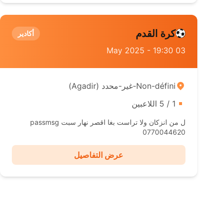
كرة القدم
أكادير
03 May 2025 - 19:30
Non-défini-غير-محدد ( Agadir)
1 / 5 اللاعبين
ل من انزكان ولا تراست بغا اقصر نهار سبت passmsg
0770044620
عرض التفاصيل