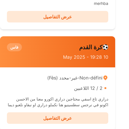
merhba
عرض التفاصيل
كرة القدم
فاس
10 May 2025 - 19:28
Non-défini-غير-محدد ( Fès)
2 / 12 اللاعبين
دراري تاع اسفي محتاجين دراري اكورو معنا من الاحسن
اكونو في نرجس سطسينيو هنا نكملو دراري او نبقاو نلعبو ديما
عرض التفاصيل