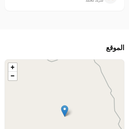
شريك معتمد
الموقع
+
−