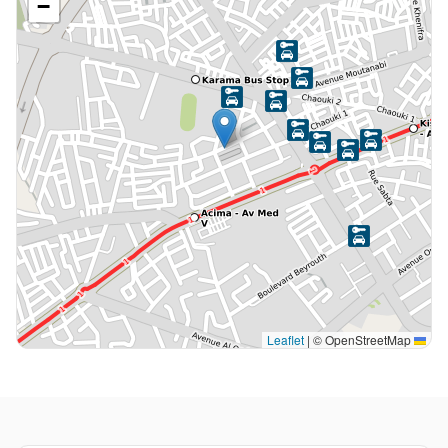
−
|
© OpenStreetMap
Leaflet