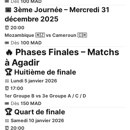
🎟️ Dès
100 MAD
📅 3ème Journée – Mercredi 31
décembre 2025
⏰ 20:00
Mozambique 🇲🇿 vs Cameroun 🇨🇲
🎟️ Dès
100 MAD
🔥 Phases Finales – Matchs
à Agadir
🏆 Huitième de finale
📅
Lundi 5 janvier 2026
⏰ 17:00
1er Groupe B vs 3e Groupe A / C / D
🎟️ Dès
150 MAD
🏆 Quart de finale
📅
Samedi 10 janvier 2026
⏰ 20:00