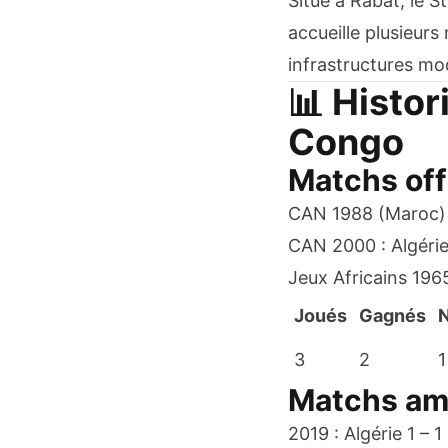
Situé à Rabat, le S
accueille plusieurs
infrastructures mo
📊 Histor
Congo
Matchs off
CAN 1988 (Maroc) :
CAN 2000 : Algéri
Jeux Africains 196
Joués
Gagnés
N
3
2
1
Matchs am
2019 : Algérie 1 – 