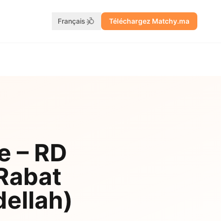
Français
Téléchargez Matchy.ma
e – RD
 Rabat
ellah)