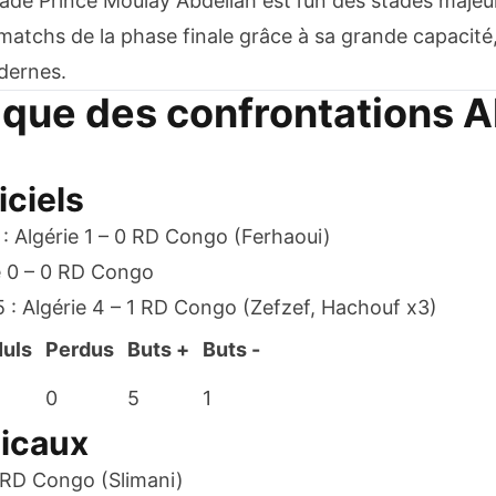
tade Prince Moulay Abdellah est l’un des stades majeu
 matchs de la phase finale grâce à sa grande capacité,
dernes.
ique des confrontations A
iciels
 Algérie 1 – 0 RD Congo (Ferhaoui)
e 0 – 0 RD Congo
5 : Algérie 4 – 1 RD Congo (Zefzef, Hachouf x3)
uls
Perdus
Buts +
Buts -
0
5
1
icaux
1 RD Congo (Slimani)