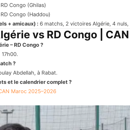
1 RD Congo (Ghilas)
 1 RD Congo (Haddou)
iels + amicaux) :
6 matchs, 2 victoires Algérie, 4 nuls, 
Algérie vs RD Congo | CA
érie – RD Congo ?
à 17h00.
match ?
ulay Abdellah, à Rabat.
ets et le calendrier complet ?
el CAN Maroc 2025–2026