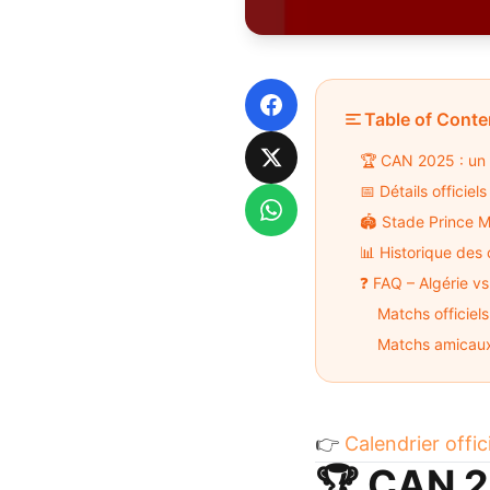
Facebook
Table of Conte
🏆 CAN 2025 : un 
X
📅 Détails officie
WhatsApp
🏟️ Stade Prince 
📊 Historique des
❓ FAQ – Algérie 
Matchs officiels
Matchs amicau
👉
Calendrier offi
🏆 CAN 2