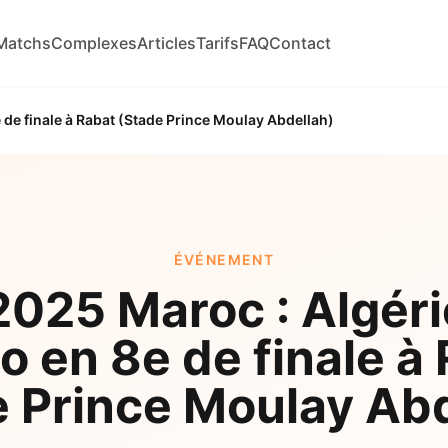
Matchs
Complexes
Articles
Tarifs
FAQ
Contact
de finale à Rabat (Stade Prince Moulay Abdellah)
ÉVÉNEMENT
025 Maroc : Algéri
 en 8e de finale à
e Prince Moulay Abd