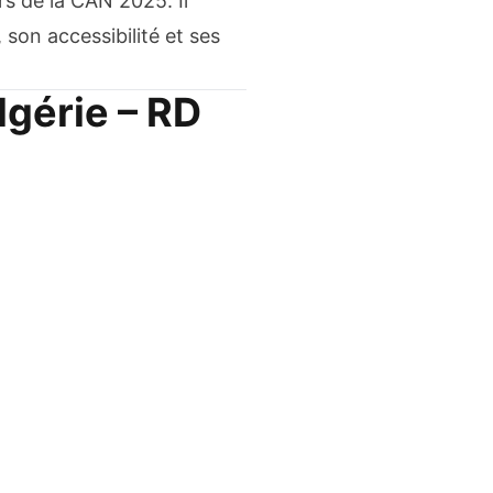
rs de la CAN 2025. Il
 son accessibilité et ses
lgérie – RD