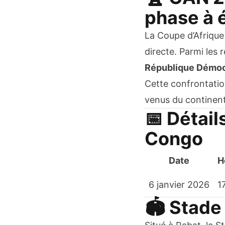
phase à é
La Coupe d’Afrique
directe. Parmi les 
République Démoc
Cette confrontatio
venus du continent
📅 Détail
Congo
Date
H
6 janvier 2026
1
🏟️ Stad