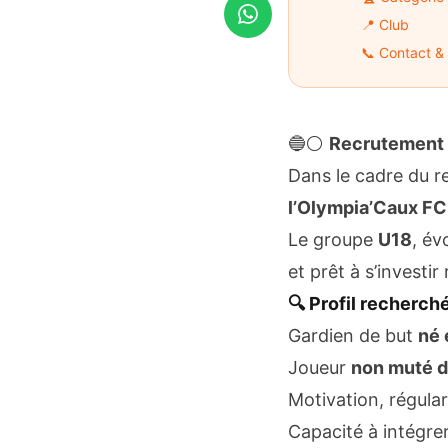
WhatsApp
📍 Club
📞 Contact & 
🔵⚪
Recrutement 
Dans le cadre du r
l’Olympia’Caux F
Le groupe
U18
, év
et prêt à s’investi
🔍 Profil recherch
Gardien de but
né 
Joueur
non muté d
Motivation, régular
Capacité à intégre