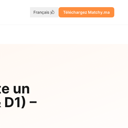
Français
Téléchargez Matchy.ma
te un
 D1) –