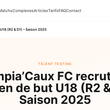
Matchs
Complexes
Articles
Tarifs
FAQ
Contact
 U18 (R2 & D1) – Saison 2025
TALENT TESTING
pia’Caux FC recru
en de but U18 (R2 &
Saison 2025