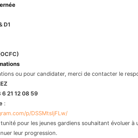
cernée
& D1
 (OCFC)
rmations
tions ou pour candidater, merci de contacter le respo
LEZ
 6 21 12 08 59
e
:
agram.com/p/DSSMtsIjFLw/
tunité pour les jeunes gardiens souhaitant évoluer à
nuer leur progression.