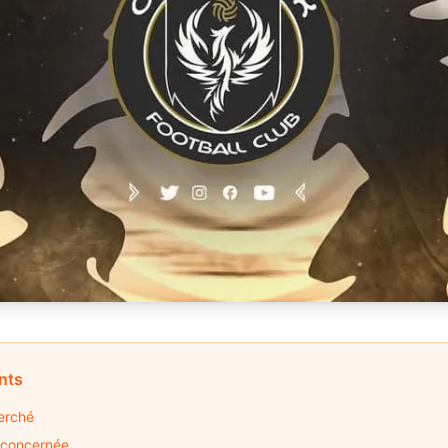
nts
herché
 concernée