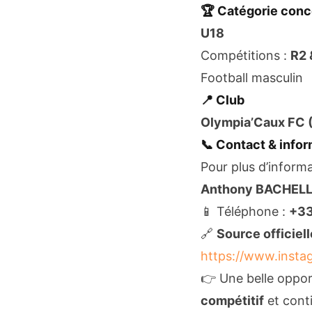
🏆 Catégorie con
U18
Compétitions :
R2 
Football masculin
📍 Club
Olympia’Caux FC
📞 Contact & info
Pour plus d’informa
Anthony BACHEL
📱 Téléphone :
+33
🔗
Source officiell
https://www.inst
👉 Une belle oppor
compétitif
et conti