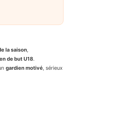
e la saison
,
en de but U18
.
’un
gardien motivé
, sérieux