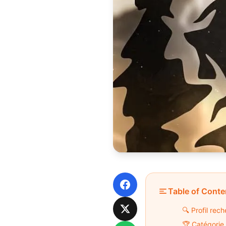
Facebook
Table of Conte
🔍 Profil rec
X
🏆 Catégorie