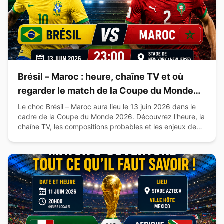
Brésil – Maroc : heure, chaîne TV et où
regarder le match de la Coupe du Monde
2026
Le choc Brésil – Maroc aura lieu le 13 juin 2026 dans le
cadre de la Coupe du Monde 2026. Découvrez l'heure, la
chaîne TV, les compositions probables et les enjeux de
cette affiche du Groupe C.