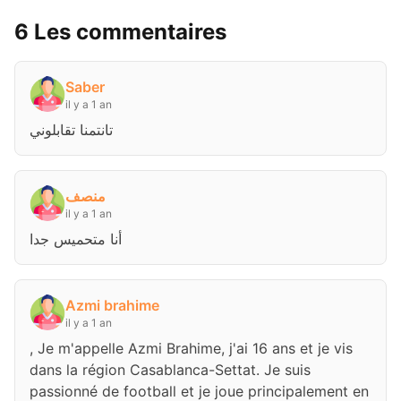
6 Les commentaires
Saber
il y a 1 an
تانتمنا تقابلوني
منصف
il y a 1 an
أنا متحميس جدا
Azmi brahime
il y a 1 an
, Je m'appelle Azmi Brahime, j'ai 16 ans et je vis
dans la région Casablanca-Settat. Je suis
passionné de football et je joue principalement en