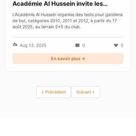
Académie Al Hussein invite les
joueurs nés en 2010, 2011 et 2012
L’Académie Al Hussein organise des tests pour gardiens
de but, catégories 2010, 2011 et 2012, à partir du 17
août 2025, au terrain 5×5 du club.
Aug 13, 2025
0
0
En savoir plus →
« Précédent
Suivant »