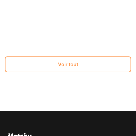
frontend.stay_updated
frontend.subscribe_for_tips
Voir tout