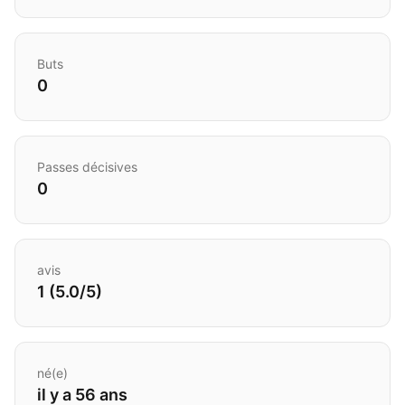
Buts
0
Passes décisives
0
avis
1 (5.0/5)
né(e)
il y a 56 ans