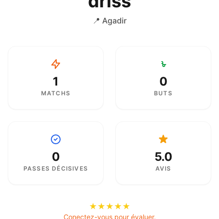
driss
📍 Agadir
1
0
MATCHS
BUTS
0
5.0
PASSES DÉCISIVES
AVIS
★
★
★
★
★
Conectez-vous pour évaluer.