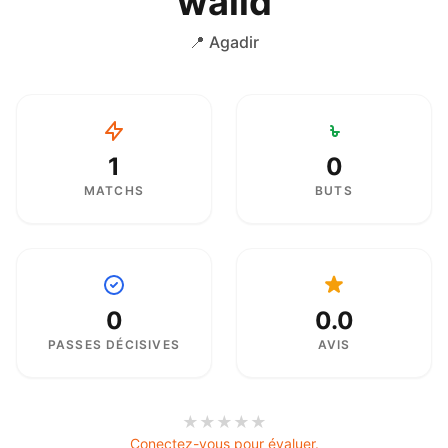
walid
📍 Agadir
1
0
MATCHS
BUTS
0
0.0
PASSES DÉCISIVES
AVIS
★
★
★
★
★
Conectez-vous pour évaluer.