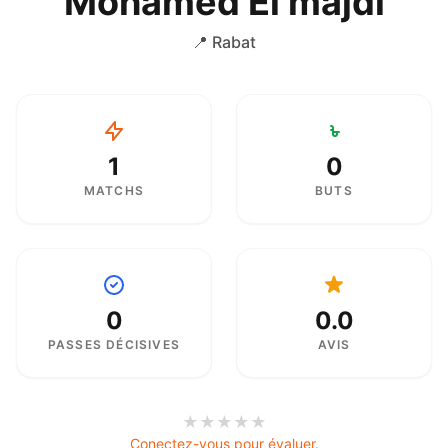
Mohamed El majdi
📍 Rabat
1
0
MATCHS
BUTS
0
0.0
PASSES DÉCISIVES
AVIS
★
★
★
★
★
Conectez-vous pour évaluer.