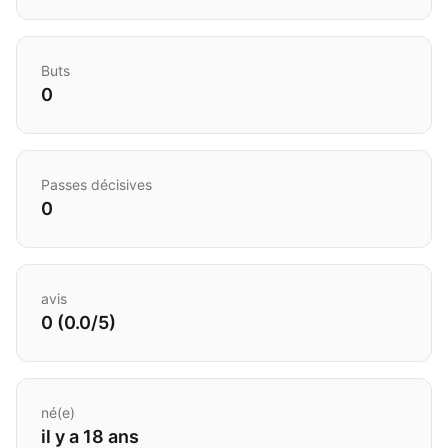
Buts
0
Passes décisives
0
avis
0 (0.0/5)
né(e)
il y a 18 ans