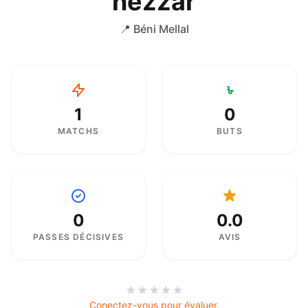
nezzar
📍 Béni Mellal
1
0
MATCHS
BUTS
0
0.0
PASSES DÉCISIVES
AVIS
★
★
★
★
★
Conectez-vous pour évaluer.