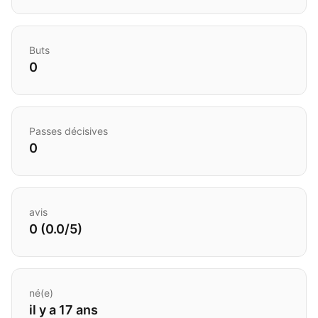
Buts
0
Passes décisives
0
avis
0 (0.0/5)
né(e)
il y a 17 ans