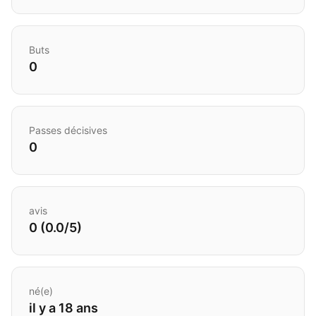
Buts
0
Passes décisives
0
avis
0 (0.0/5)
né(e)
il y a 18 ans