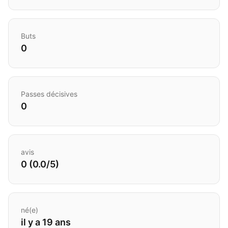
Buts
0
Passes décisives
0
avis
0 (0.0/5)
né(e)
il y a 19 ans