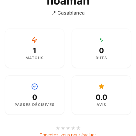
noaman
📍 Casablanca
1
0
MATCHS
BUTS
0
0.0
PASSES DÉCISIVES
AVIS
★
★
★
★
★
Conectez-vous pour évaluer.