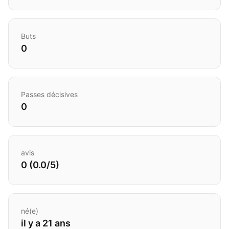
Buts
0
Passes décisives
0
avis
0 (0.0/5)
né(e)
il y a 21 ans