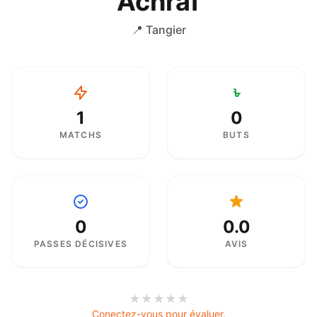
Achraf
📍 Tangier
1
0
MATCHS
BUTS
0
0.0
PASSES DÉCISIVES
AVIS
★
★
★
★
★
Conectez-vous pour évaluer.