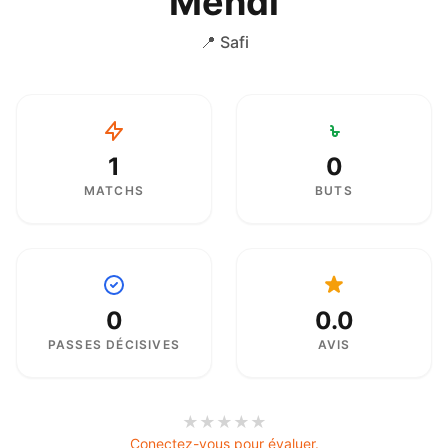
Mehdi
📍 Safi
1
0
MATCHS
BUTS
0
0.0
PASSES DÉCISIVES
AVIS
★
★
★
★
★
Conectez-vous pour évaluer.