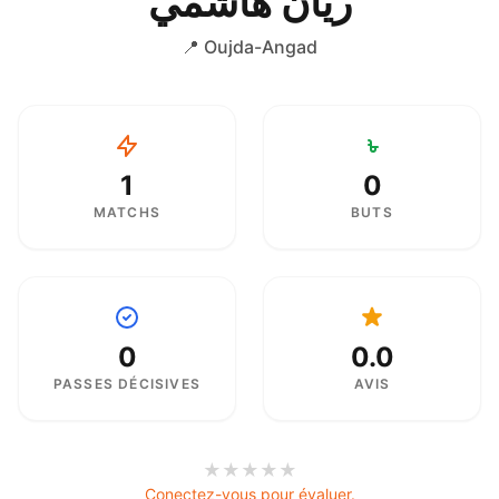
ريان هاشمي
📍 Oujda-Angad
1
0
MATCHS
BUTS
0
0.0
PASSES DÉCISIVES
AVIS
★
★
★
★
★
Conectez-vous pour évaluer.