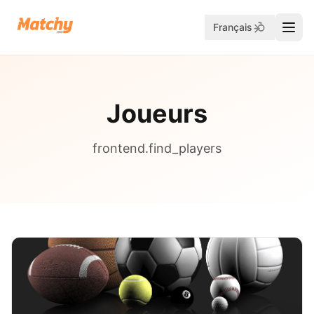
Français
Joueurs
frontend.find_players