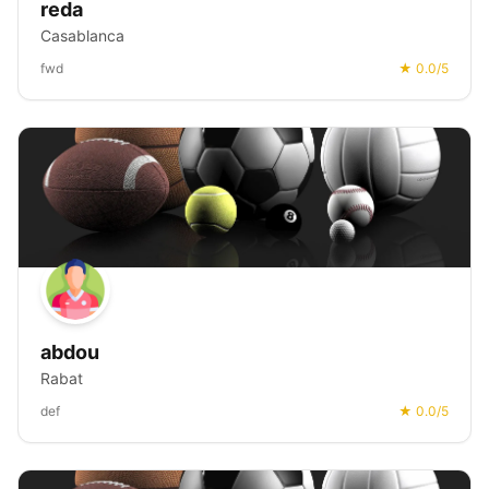
reda
Casablanca
fwd
★ 0.0/5
abdou
Rabat
def
★ 0.0/5