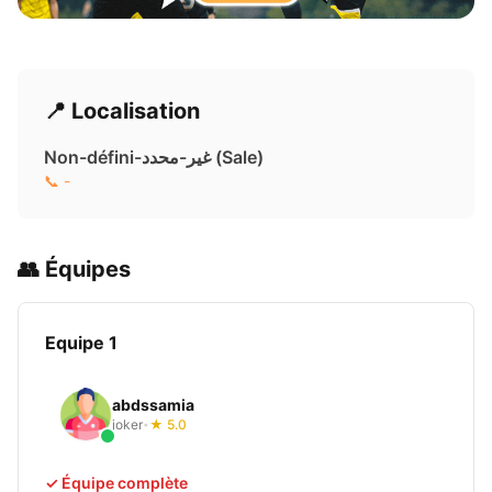
📍 Localisation
Non-défini-غير-محدد ( Sale)
📞 -
👥 Équipes
Equipe 1
abdssamia
joker
★ 5.0
•
✓ Équipe complète