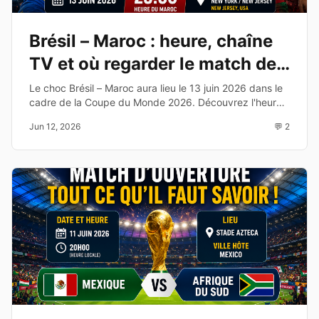
Brésil – Maroc : heure, chaîne
TV et où regarder le match de
la Coupe du Monde 2026
Le choc Brésil – Maroc aura lieu le 13 juin 2026 dans le
cadre de la Coupe du Monde 2026. Découvrez l'heure,
la chaîne TV, les compositions probables et les enjeux
Jun 12, 2026
💬 2
de cette affiche du Groupe C.