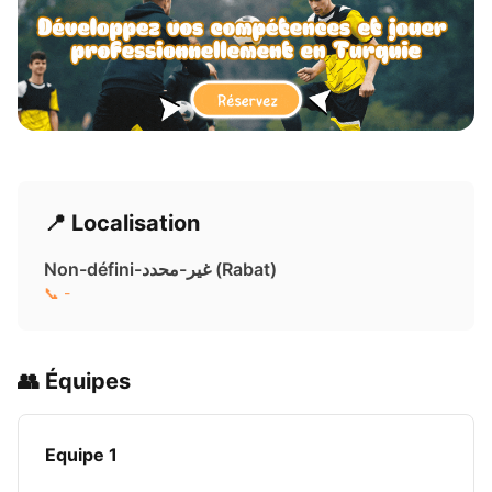
📍 Localisation
Non-défini-غير-محدد ( Rabat)
📞 -
👥 Équipes
Equipe 1