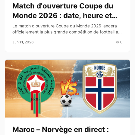
Match d'ouverture Coupe du
Monde 2026 : date, heure et
diffusion TV
Le match d'ouverture Coupe du Monde 2026 lancera
officiellement la plus grande compétition de football au
monde. Découvrez les équipes, la date, l'heure et les
Jun 11, 2026
💬 0
chaînes de diffusion.
Maroc – Norvège en direct :