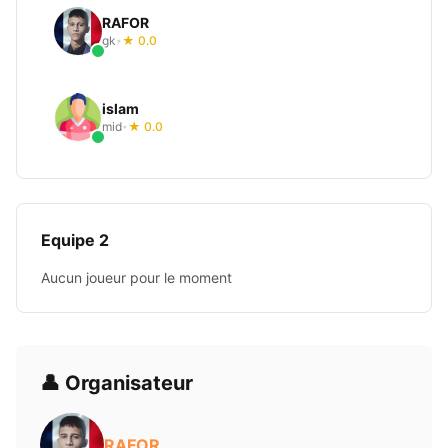
RAFOR
gk
★ 0.0
•
islam
mid
★ 0.0
•
Equipe 2
Aucun joueur pour le moment
👤 Organisateur
RAFOR