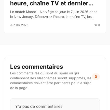
heure, chaîne TV et dernier
test avant le Mondial 2026
Le match Maroc – Norvège se joue le 7 juin 2026 dans
le New Jersey. Découvrez l'heure, la chaîne TV, les
enjeux et les joueurs à suivre avant la Coupe du Monde
Jun 06, 2026
💬 0
2026.
Les commentaires
Les commentaires qui sont du spam ou qui
0
contiennent des blasphèmes seront supprimés, les
commentaires doivent être pertinents pour le sujet
de la page.
Y'a pas de commentaires