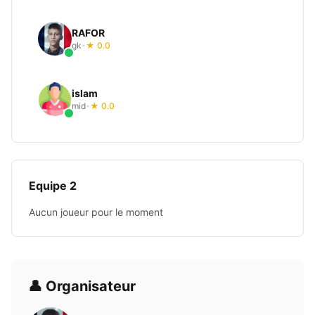
RAFOR
gk
★ 0.0
•
islam
mid
★ 0.0
•
Equipe 2
Aucun joueur pour le moment
👤 Organisateur