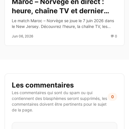
Maroc – Norvège en direct :
heure, chaîne TV et dernier
test avant le Mondial 2026
Le match Maroc – Norvège se joue le 7 juin 2026 dans
le New Jersey. Découvrez l'heure, la chaîne TV, les
enjeux et les joueurs à suivre avant la Coupe du Monde
Jun 06, 2026
💬 0
2026.
Les commentaires
Les commentaires qui sont du spam ou qui
0
contiennent des blasphèmes seront supprimés, les
commentaires doivent être pertinents pour le sujet
de la page.