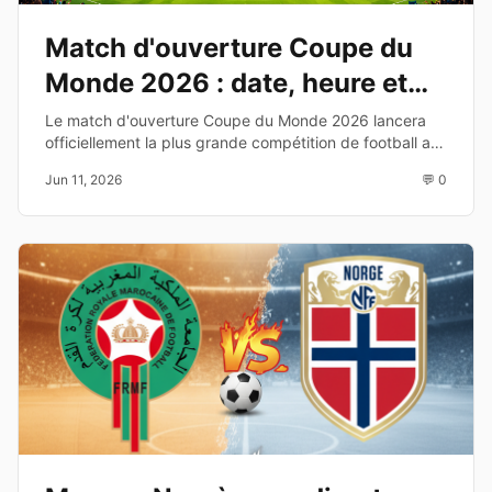
Match d'ouverture Coupe du
Monde 2026 : date, heure et
diffusion TV
Le match d'ouverture Coupe du Monde 2026 lancera
officiellement la plus grande compétition de football au
monde. Découvrez les équipes, la date, l'heure et les
Jun 11, 2026
💬 0
chaînes de diffusion.