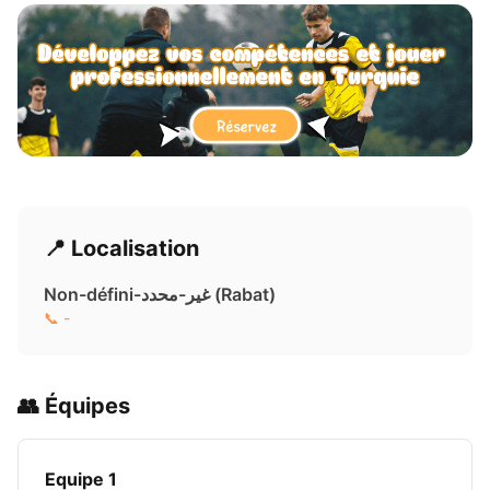
📍 Localisation
Non-défini-غير-محدد ( Rabat)
📞 -
👥 Équipes
Equipe 1