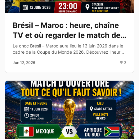
Brésil – Maroc : heure, chaîne
TV et où regarder le match de
la Coupe du Monde 2026
Le choc Brésil – Maroc aura lieu le 13 juin 2026 dans le
cadre de la Coupe du Monde 2026. Découvrez l'heure,
la chaîne TV, les compositions probables et les enjeux
Jun 12, 2026
💬 2
de cette affiche du Groupe C.