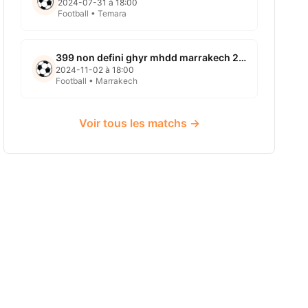
2024-07-31 à 18:00
Football • Temara
399 non defini ghyr mhdd marrakech 2024 11 02
2024-11-02 à 18:00
Football • Marrakech
Voir tous les matchs →