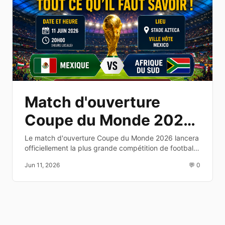
Match d'ouverture
Coupe du Monde 2026
: date, heure et
Le match d'ouverture Coupe du Monde 2026 lancera
officiellement la plus grande compétition de football
diffusion TV
au monde. Découvrez les équipes, la date, l'heure et
Jun 11, 2026
💬 0
les chaînes de diffusion.