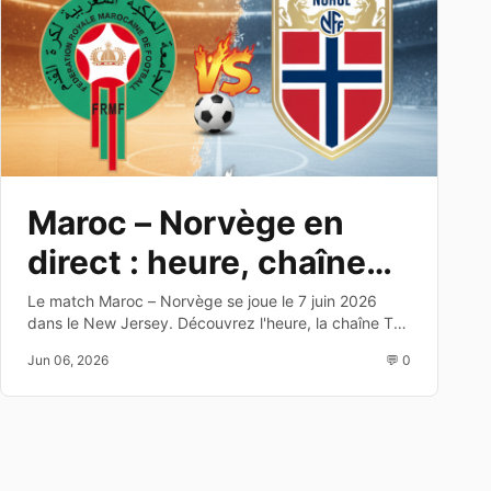
Maroc – Norvège en
direct : heure, chaîne
TV et dernier test avant
Le match Maroc – Norvège se joue le 7 juin 2026
dans le New Jersey. Découvrez l'heure, la chaîne TV,
le Mondial 2026
les enjeux et les joueurs à suivre avant la Coupe du
Jun 06, 2026
💬 0
Monde 2026.