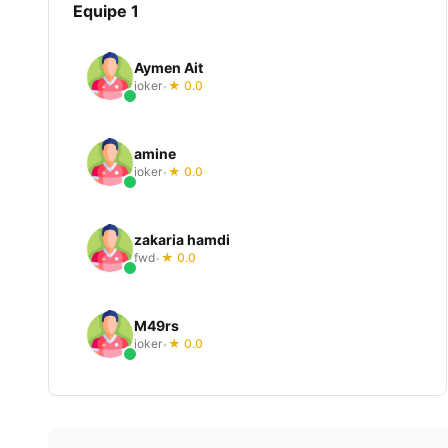
Equipe 1
Aymen Ait
joker
★ 0.0
•
amine
joker
★ 0.0
•
zakaria hamdi
fwd
★ 0.0
•
M49rs
joker
★ 0.0
•