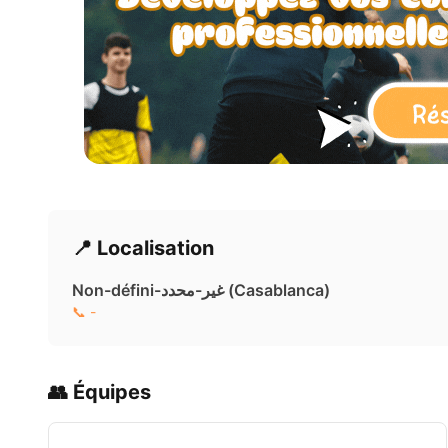
📍 Localisation
Non-défini-غير-محدد ( Casablanca)
📞 -
👥 Équipes