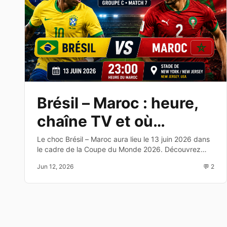
Brésil – Maroc : heure,
chaîne TV et où
regarder le match de la
Le choc Brésil – Maroc aura lieu le 13 juin 2026 dans
le cadre de la Coupe du Monde 2026. Découvrez
Coupe du Monde 2026
l'heure, la chaîne TV, les compositions probables et
Jun 12, 2026
💬 2
les enjeux de cette affiche du Groupe C.