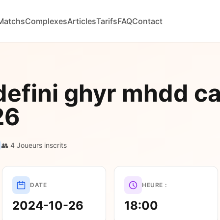
Matchs
Complexes
Articles
Tarifs
FAQ
Contact
defini ghyr mhdd c
26
👥 4 Joueurs inscrits
DATE
HEURE :
2024-10-26
18:00