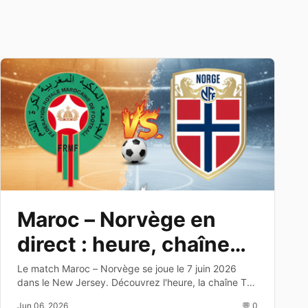
Maroc – Norvège en
direct : heure, chaîne
TV et dernier test avant
Le match Maroc – Norvège se joue le 7 juin 2026
dans le New Jersey. Découvrez l'heure, la chaîne TV,
le Mondial 2026
les enjeux et les joueurs à suivre avant la Coupe du
Jun 06, 2026
💬 0