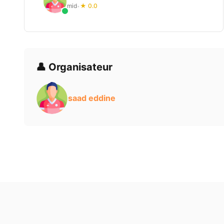
mid
★ 0.0
•
👤 Organisateur
saad eddine