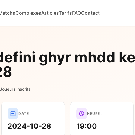
Matchs
Complexes
Articles
Tarifs
FAQ
Contact
efini ghyr mhdd ke
28
 Joueurs inscrits
DATE
HEURE :
2024-10-28
19:00