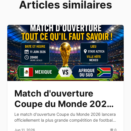
Articles similaires
Match d'ouverture
Coupe du Monde 2026
: date, heure et
Le match d'ouverture Coupe du Monde 2026 lancera
officiellement la plus grande compétition de football
diffusion TV
au monde. Découvrez les équipes, la date, l'heure et
Jun 11, 2026
💬 0