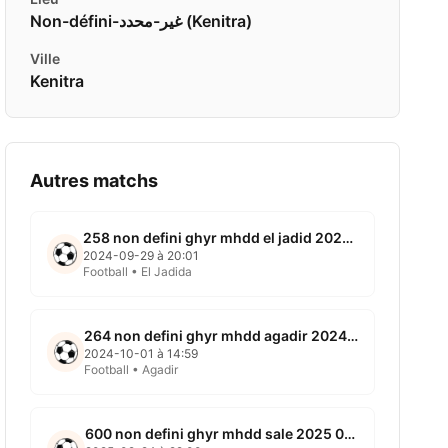
Non-défini-غير-محدد ( Kenitra)
Ville
Kenitra
Autres matchs
258 non defini ghyr mhdd el jadid 2024 09 29
2024-09-29 à 20:01
Football • El Jadida
264 non defini ghyr mhdd agadir 2024 10 01
2024-10-01 à 14:59
Football • Agadir
600 non defini ghyr mhdd sale 2025 02 23