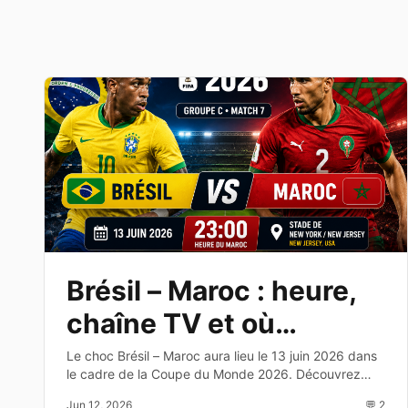
Brésil – Maroc : heure,
chaîne TV et où
regarder le match de la
Le choc Brésil – Maroc aura lieu le 13 juin 2026 dans
le cadre de la Coupe du Monde 2026. Découvrez
Coupe du Monde 2026
l'heure, la chaîne TV, les compositions probables et
Jun 12, 2026
💬 2