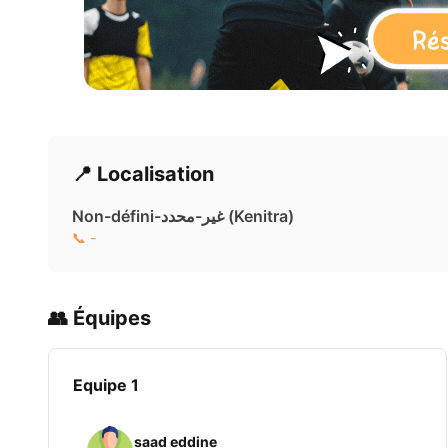
📍 Localisation
Non-défini-غير-محدد ( Kenitra)
📞 -
👥 Équipes
Equipe 1
saad eddine