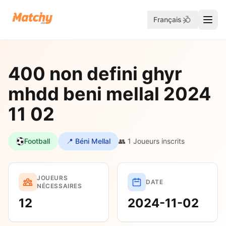
Français
400 non defini ghyr
mhdd beni mellal 2024
11 02
Football
📍 Béni Mellal
👥 1 Joueurs inscrits
JOUEURS
DATE
NÉCESSAIRES
12
2024-11-02