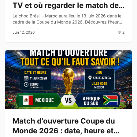
TV et où regarder le match de
la Coupe du Monde 2026
Le choc Brésil – Maroc aura lieu le 13 juin 2026 dans le
cadre de la Coupe du Monde 2026. Découvrez l'heure,
la chaîne TV, les compositions probables et les enjeux
Jun 12, 2026
💬 2
de cette affiche du Groupe C.
Match d'ouverture Coupe du
Monde 2026 : date, heure et