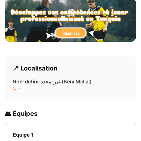
📍 Localisation
Non-défini-غير-محدد ( Béni Mellal)
📞 -
👥 Équipes
Equipe 1