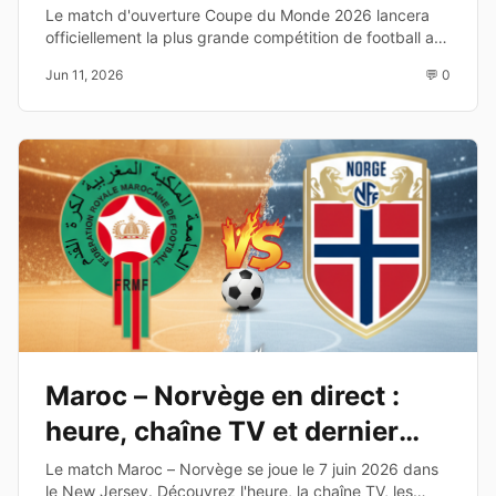
diffusion TV
Le match d'ouverture Coupe du Monde 2026 lancera
officiellement la plus grande compétition de football au
monde. Découvrez les équipes, la date, l'heure et les
Jun 11, 2026
💬 0
chaînes de diffusion.
Maroc – Norvège en direct :
heure, chaîne TV et dernier
test avant le Mondial 2026
Le match Maroc – Norvège se joue le 7 juin 2026 dans
le New Jersey. Découvrez l'heure, la chaîne TV, les