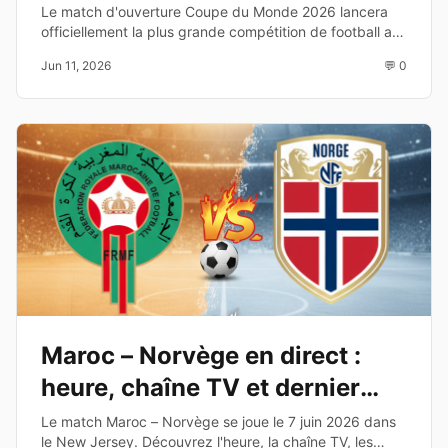
diffusion TV
Le match d'ouverture Coupe du Monde 2026 lancera
officiellement la plus grande compétition de football au
monde. Découvrez les équipes, la date, l'heure et les
Jun 11, 2026
💬 0
chaînes de diffusion.
Maroc – Norvège en direct :
heure, chaîne TV et dernier
test avant le Mondial 2026
Le match Maroc – Norvège se joue le 7 juin 2026 dans
le New Jersey. Découvrez l'heure, la chaîne TV, les