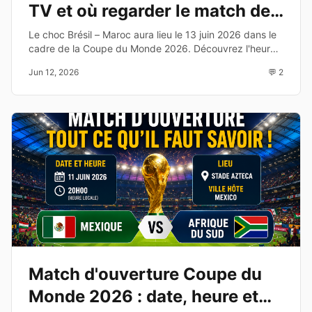
TV et où regarder le match de
la Coupe du Monde 2026
Le choc Brésil – Maroc aura lieu le 13 juin 2026 dans le
cadre de la Coupe du Monde 2026. Découvrez l'heure,
la chaîne TV, les compositions probables et les enjeux
Jun 12, 2026
💬 2
de cette affiche du Groupe C.
Match d'ouverture Coupe du
Monde 2026 : date, heure et