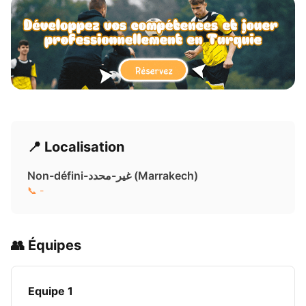
📍 Localisation
Non-défini-غير-محدد ( Marrakech)
📞 -
👥 Équipes
Equipe 1