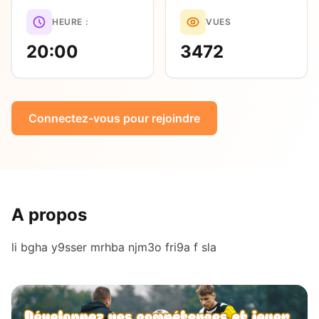
HEURE :
VUES
20:00
3472
Connectez-vous pour rejoindre
A propos
li bgha y9sser mrhba njm3o fri9a f sla