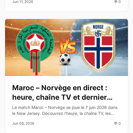
Jun 11, 2026
💬 0
chaînes de diffusion.
Maroc – Norvège en direct :
heure, chaîne TV et dernier
test avant le Mondial 2026
Le match Maroc – Norvège se joue le 7 juin 2026 dans
le New Jersey. Découvrez l'heure, la chaîne TV, les
enjeux et les joueurs à suivre avant la Coupe du Monde
Jun 06, 2026
💬 0
2026.