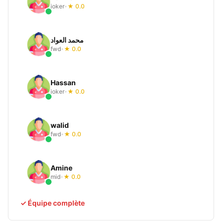
joker
★ 0.0
•
محمد العواد
fwd
★ 0.0
•
Hassan
joker
★ 0.0
•
walid
fwd
★ 0.0
•
Amine
mid
★ 0.0
•
✓ Équipe complète