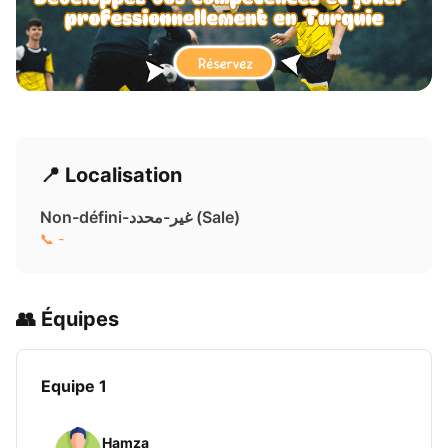
📍 Localisation
Non-défini-غير-محدد ( Sale)
📞 -
👥 Équipes
Equipe 1
Hamza