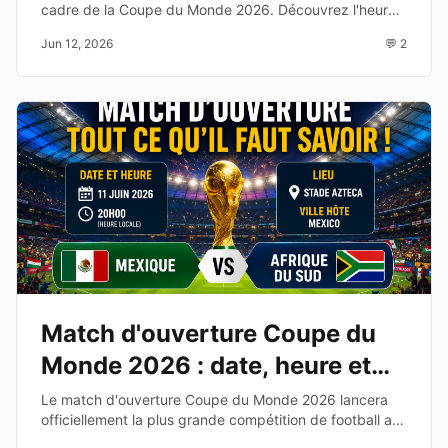
cadre de la Coupe du Monde 2026. Découvrez l'heure,
la chaîne TV, les compositions probables et les enjeux
Jun 12, 2026
💬 2
de cette affiche du Groupe C.
Match d'ouverture Coupe du
Monde 2026 : date, heure et
diffusion TV
Le match d'ouverture Coupe du Monde 2026 lancera
officiellement la plus grande compétition de football au
monde. Découvrez les équipes, la date, l'heure et les