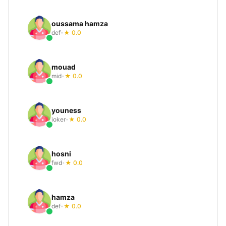
oussama hamza
def
★ 0.0
•
mouad
mid
★ 0.0
•
youness
joker
★ 0.0
•
hosni
fwd
★ 0.0
•
hamza
def
★ 0.0
•