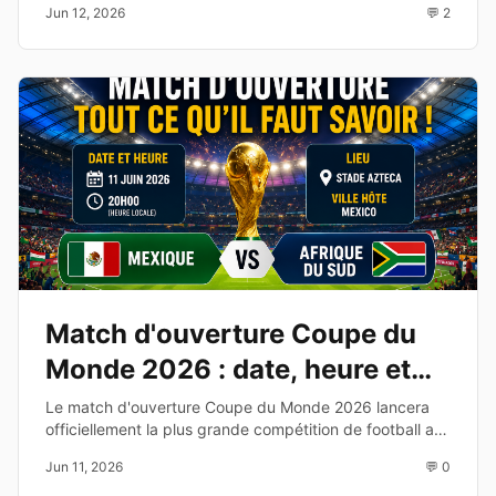
Jun 12, 2026
💬 2
de cette affiche du Groupe C.
Match d'ouverture Coupe du
Monde 2026 : date, heure et
diffusion TV
Le match d'ouverture Coupe du Monde 2026 lancera
officiellement la plus grande compétition de football au
monde. Découvrez les équipes, la date, l'heure et les
Jun 11, 2026
💬 0
chaînes de diffusion.