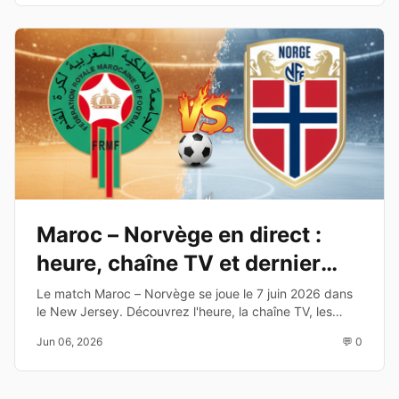
Maroc – Norvège en direct :
heure, chaîne TV et dernier
test avant le Mondial 2026
Le match Maroc – Norvège se joue le 7 juin 2026 dans
le New Jersey. Découvrez l'heure, la chaîne TV, les
enjeux et les joueurs à suivre avant la Coupe du Monde
Jun 06, 2026
💬 0
2026.