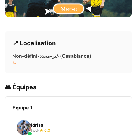
📍 Localisation
Non-défini-غير-محدد ( Casablanca)
📞 -
👥 Équipes
Equipe 1
idriss
fwd
★ 0.0
•