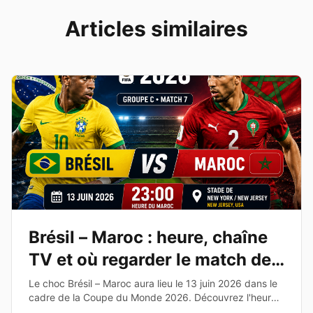
Articles similaires
Brésil – Maroc : heure, chaîne
TV et où regarder le match de
la Coupe du Monde 2026
Le choc Brésil – Maroc aura lieu le 13 juin 2026 dans le
cadre de la Coupe du Monde 2026. Découvrez l'heure,
la chaîne TV, les compositions probables et les enjeux