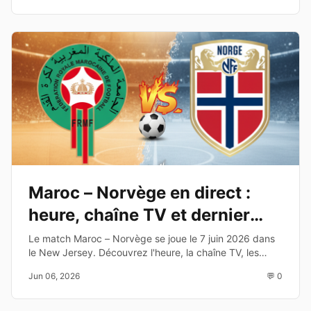
Maroc – Norvège en direct :
heure, chaîne TV et dernier
test avant le Mondial 2026
Le match Maroc – Norvège se joue le 7 juin 2026 dans
le New Jersey. Découvrez l'heure, la chaîne TV, les
enjeux et les joueurs à suivre avant la Coupe du Monde
Jun 06, 2026
💬 0
2026.