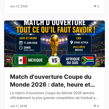
la chaîne TV, les compositions probables et les enjeux
Jun 12, 2026
💬 2
de cette affiche du Groupe C.
Match d'ouverture Coupe du
Monde 2026 : date, heure et
diffusion TV
Le match d'ouverture Coupe du Monde 2026 lancera
officiellement la plus grande compétition de football au
monde. Découvrez les équipes, la date, l'heure et les
Jun 11, 2026
💬 0
chaînes de diffusion.