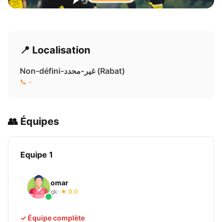
📍 Localisation
Non-défini-غير-محدد ( Rabat)
📞 -
👥 Équipes
Equipe 1
omar
gk
★ 0.0
•
✓ Équipe complète