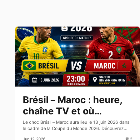
Brésil – Maroc : heure,
chaîne TV et où
regarder le match de la
Le choc Brésil – Maroc aura lieu le 13 juin 2026 dans
le cadre de la Coupe du Monde 2026. Découvrez
Coupe du Monde 2026
l'heure, la chaîne TV, les compositions probables et
Jun 12, 2026
💬 2