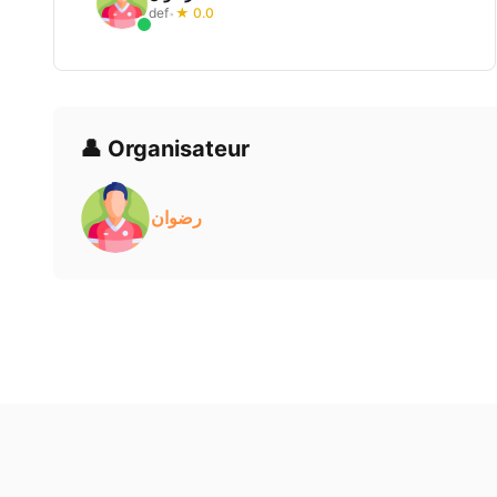
def
★ 0.0
•
👤 Organisateur
رضوان