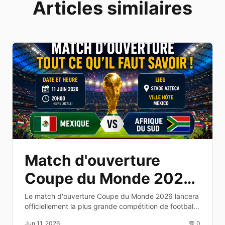
Articles similaires
Match d'ouverture
Coupe du Monde 2026
: date, heure et
Le match d'ouverture Coupe du Monde 2026 lancera
officiellement la plus grande compétition de football
diffusion TV
au monde. Découvrez les équipes, la date, l'heure et
Jun 11, 2026
💬 0