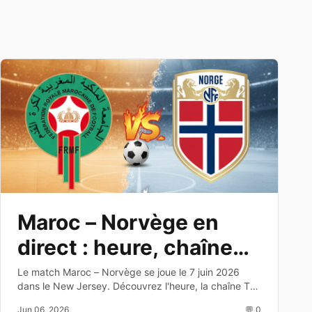
Maroc – Norvège en
direct : heure, chaîne
TV et dernier test avant
Le match Maroc – Norvège se joue le 7 juin 2026
dans le New Jersey. Découvrez l'heure, la chaîne TV,
le Mondial 2026
les enjeux et les joueurs à suivre avant la Coupe du
Jun 06, 2026
💬 0