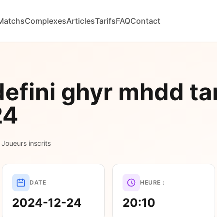
Matchs
Complexes
Articles
Tarifs
FAQ
Contact
efini ghyr mhdd ta
24
 Joueurs inscrits
DATE
HEURE :
2024-12-24
20:10