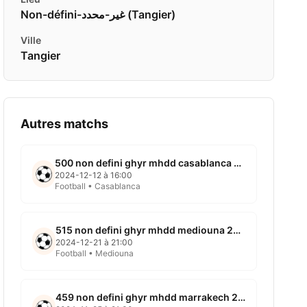
Non-défini-غير-محدد ( Tangier)
Ville
Tangier
Autres matchs
500 non defini ghyr mhdd casablanca 2024 12 12
2024-12-12 à 16:00
Football • Casablanca
515 non defini ghyr mhdd mediouna 2024 12 21
2024-12-21 à 21:00
Football • Mediouna
459 non defini ghyr mhdd marrakech 2024 11 25