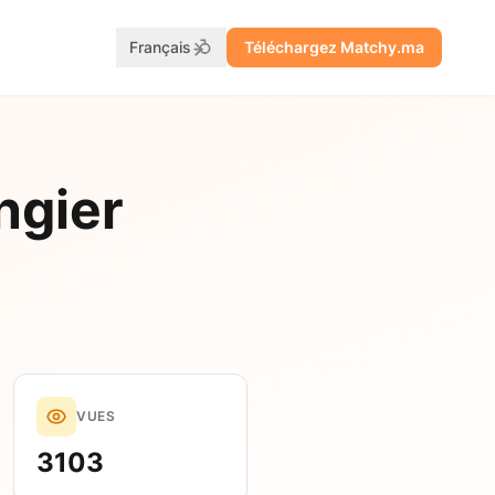
Français
Téléchargez Matchy.ma
ngier
VUES
3103