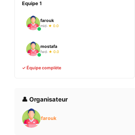
Equipe 1
farouk
mid
★ 0.0
•
mostafa
fwd
★ 0.0
•
✓ Équipe complète
👤 Organisateur
farouk