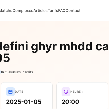
Matchs
Complexes
Articles
Tarifs
FAQ
Contact
defini ghyr mhdd c
05
👥 2 Joueurs inscrits
DATE
HEURE :
2025-01-05
20:00