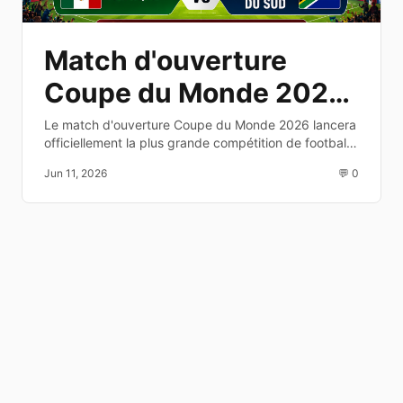
Match d'ouverture
Coupe du Monde 2026
: date, heure et
Le match d'ouverture Coupe du Monde 2026 lancera
officiellement la plus grande compétition de football
diffusion TV
au monde. Découvrez les équipes, la date, l'heure et
Jun 11, 2026
💬 0
les chaînes de diffusion.