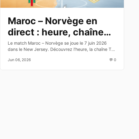
Maroc – Norvège en
direct : heure, chaîne
TV et dernier test avant
Le match Maroc – Norvège se joue le 7 juin 2026
dans le New Jersey. Découvrez l'heure, la chaîne TV,
le Mondial 2026
les enjeux et les joueurs à suivre avant la Coupe du
Jun 06, 2026
💬 0
Monde 2026.