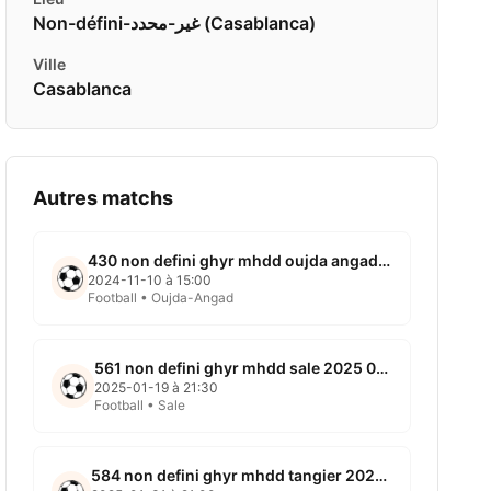
Non-défini-غير-محدد ( Casablanca)
Ville
Casablanca
Autres matchs
430 non defini ghyr mhdd oujda angad 2024 11 10
2024-11-10 à 15:00
Football • Oujda-Angad
561 non defini ghyr mhdd sale 2025 01 15
2025-01-19 à 21:30
Football • Sale
584 non defini ghyr mhdd tangier 2025 01 31