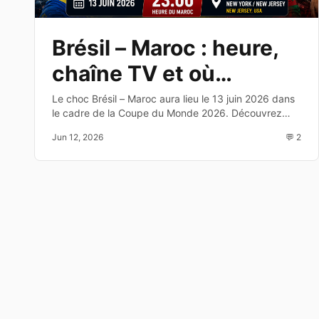
Brésil – Maroc : heure,
chaîne TV et où
regarder le match de la
Le choc Brésil – Maroc aura lieu le 13 juin 2026 dans
le cadre de la Coupe du Monde 2026. Découvrez
Coupe du Monde 2026
l'heure, la chaîne TV, les compositions probables et
Jun 12, 2026
💬 2
les enjeux de cette affiche du Groupe C.