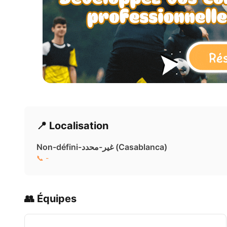
📍 Localisation
Non-défini-غير-محدد ( Casablanca)
📞 -
👥 Équipes