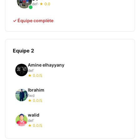
def
★ 0.0
•
✓ Équipe complète
Equipe 2
Amine elhayyany
def
★ 0.0/5
Ibrahim
fwd
★ 0.0/5
walid
def
★ 0.0/5