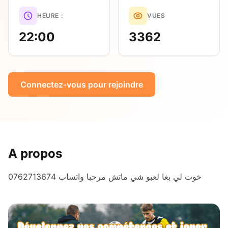
HEURE :
VUES
22:00
3362
Connectez-vous pour rejoindre
A propos
0762713674 خوت لي بغا لعبو شي ماتش مرحبا واتساب