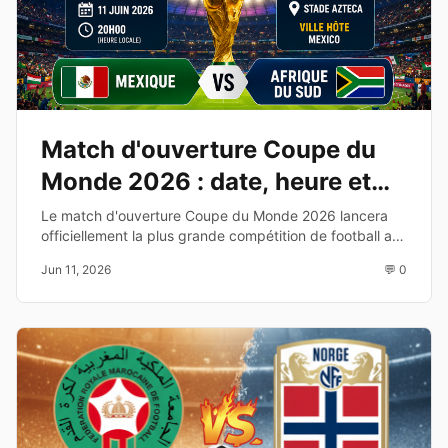
Match d'ouverture Coupe du
Monde 2026 : date, heure et
diffusion TV
Le match d'ouverture Coupe du Monde 2026 lancera
officiellement la plus grande compétition de football au
monde. Découvrez les équipes, la date, l'heure et les
Jun 11, 2026
💬 0
chaînes de diffusion.