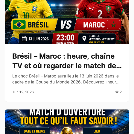
Brésil – Maroc : heure, chaîne
TV et où regarder le match de
la Coupe du Monde 2026
Le choc Brésil – Maroc aura lieu le 13 juin 2026 dans le
cadre de la Coupe du Monde 2026. Découvrez l'heure,
la chaîne TV, les compositions probables et les enjeux
Jun 12, 2026
💬 2
de cette affiche du Groupe C.