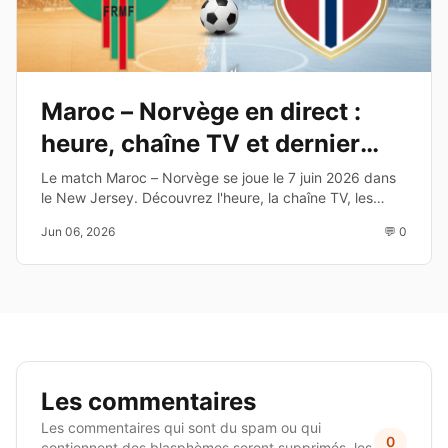
Maroc – Norvège en direct :
heure, chaîne TV et dernier
test avant le Mondial 2026
Le match Maroc – Norvège se joue le 7 juin 2026 dans
le New Jersey. Découvrez l'heure, la chaîne TV, les
enjeux et les joueurs à suivre avant la Coupe du Monde
Jun 06, 2026
💬 0
2026.
Les commentaires
Les commentaires qui sont du spam ou qui
0
contiennent des blasphèmes seront supprimés, les