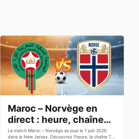
Maroc – Norvège en
direct : heure, chaîne
TV et dernier test avant
Le match Maroc – Norvège se joue le 7 juin 2026
dans le New Jersey. Découvrez l'heure, la chaîne TV,