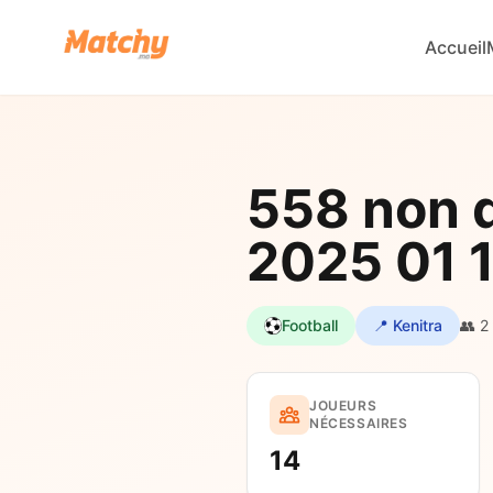
Accueil
558 non d
2025 01 
Football
📍 Kenitra
👥 2
JOUEURS
NÉCESSAIRES
14