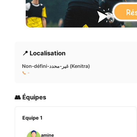
📍 Localisation
Non-défini-غير-محدد ( Kenitra)
📞 -
👥 Équipes
Equipe 1
amine