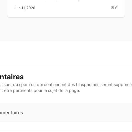
diffusion TV
au monde. Découvrez les équipes, la date, l'heure et
Jun 11, 2026
💬 0
les chaînes de diffusion.
taires
i sont du spam ou qui contiennent des blasphèmes seront supprimés
 être pertinents pour le sujet de la page.
mmentaires