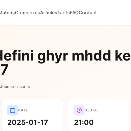
Matchs
Complexes
Articles
Tarifs
FAQ
Contact
efini ghyr mhdd ke
17
 Joueurs inscrits
DATE
HEURE :
2025-01-17
21:00