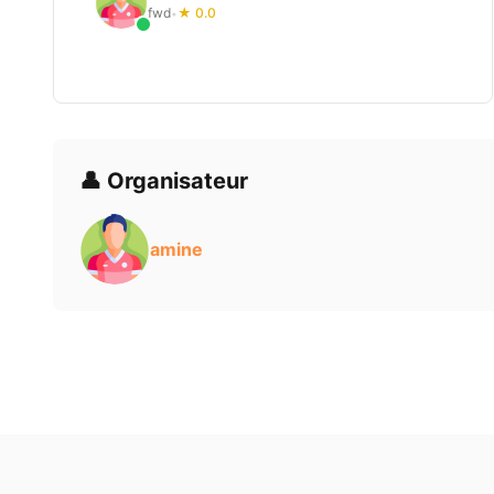
fwd
★ 0.0
•
👤 Organisateur
amine