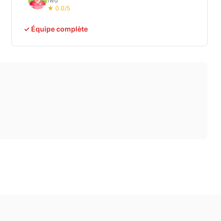
fwd
★ 0.0/5
✓ Équipe complète