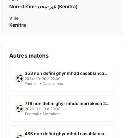
Non-défini-غير-محدد ( Kenitra)
Ville
Kenitra
Autres matchs
353 non defini ghyr mhdd casablanca 2024 10 20
2024-10-20 à 22:00
Football • Casablanca
718 non defini ghyr mhdd marrakech 2026 01 13
2026-01-13 à 20:00
Football • Marrakech
485 non defini ghyr mhdd casablanca 2024 12 06