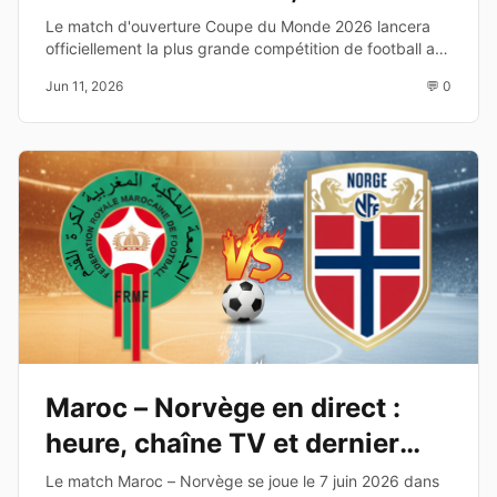
diffusion TV
Le match d'ouverture Coupe du Monde 2026 lancera
officiellement la plus grande compétition de football au
monde. Découvrez les équipes, la date, l'heure et les
Jun 11, 2026
💬 0
chaînes de diffusion.
Maroc – Norvège en direct :
heure, chaîne TV et dernier
test avant le Mondial 2026
Le match Maroc – Norvège se joue le 7 juin 2026 dans