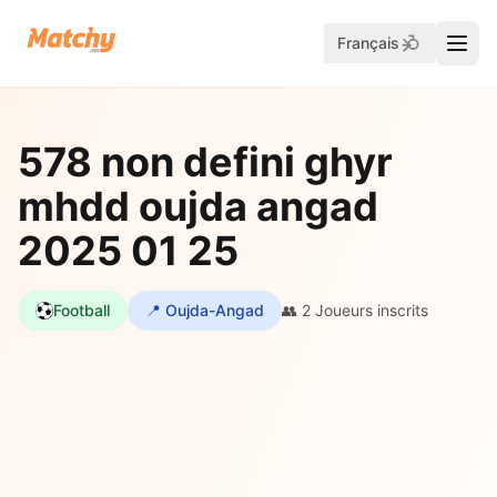
Français
578 non defini ghyr
mhdd oujda angad
2025 01 25
Football
📍 Oujda-Angad
👥 2 Joueurs inscrits