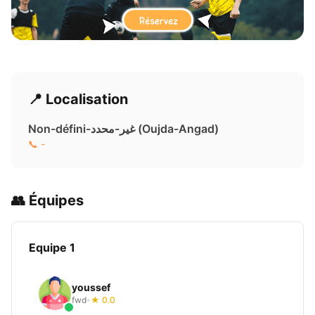
📍 Localisation
Non-défini-غير-محدد ( Oujda-Angad)
📞 -
👥 Équipes
Equipe 1
youssef
fwd
★ 0.0
•