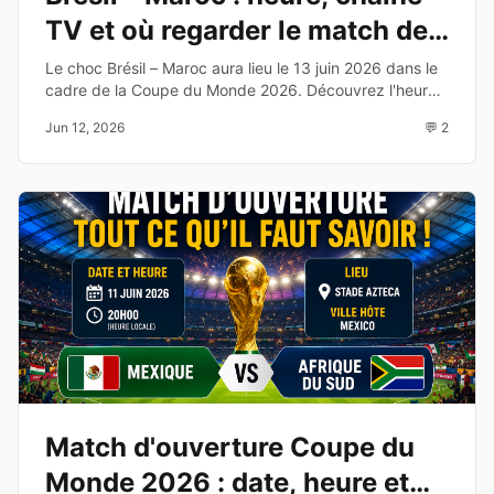
TV et où regarder le match de
la Coupe du Monde 2026
Le choc Brésil – Maroc aura lieu le 13 juin 2026 dans le
cadre de la Coupe du Monde 2026. Découvrez l'heure,
la chaîne TV, les compositions probables et les enjeux
Jun 12, 2026
💬 2
de cette affiche du Groupe C.
Match d'ouverture Coupe du
Monde 2026 : date, heure et