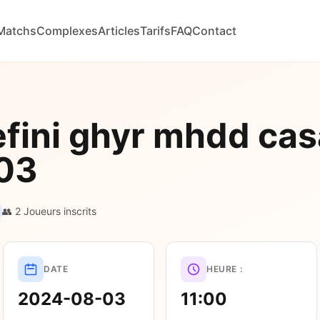
Matchs
Complexes
Articles
Tarifs
FAQ
Contact
efini ghyr mhdd ca
03
👥 2 Joueurs inscrits
DATE
HEURE :
2024-08-03
11:00