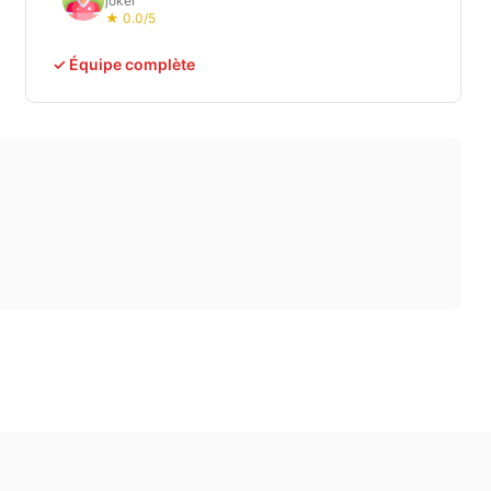
joker
★ 0.0/5
✓ Équipe complète