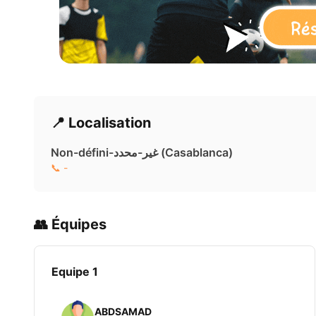
📍 Localisation
Non-défini-غير-محدد ( Casablanca)
📞 -
👥 Équipes
Equipe 1
ABDSAMAD