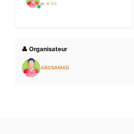
gk
★ 0.0
•
👤 Organisateur
ABDSAMAD