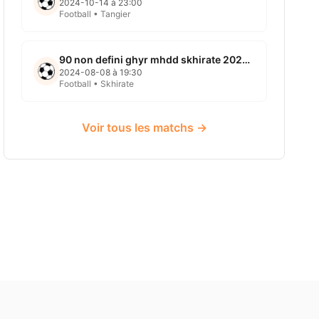
2024-10-14 à 23:00
Football • Tangier
90 non defini ghyr mhdd skhirate 2024 08 08
2024-08-08 à 19:30
Football • Skhirate
Voir tous les matchs →