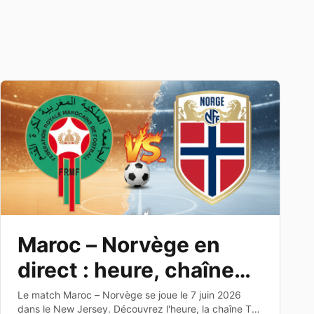
Maroc – Norvège en
direct : heure, chaîne
TV et dernier test avant
Le match Maroc – Norvège se joue le 7 juin 2026
dans le New Jersey. Découvrez l'heure, la chaîne TV,