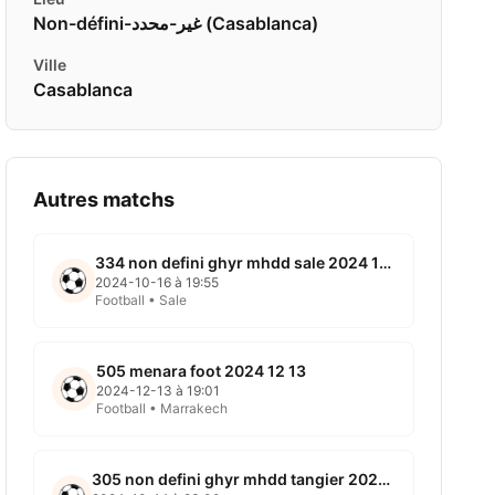
Non-défini-غير-محدد ( Casablanca)
Ville
Casablanca
Autres matchs
334 non defini ghyr mhdd sale 2024 10 16
2024-10-16 à 19:55
Football • Sale
505 menara foot 2024 12 13
2024-12-13 à 19:01
Football • Marrakech
305 non defini ghyr mhdd tangier 2024 10 14