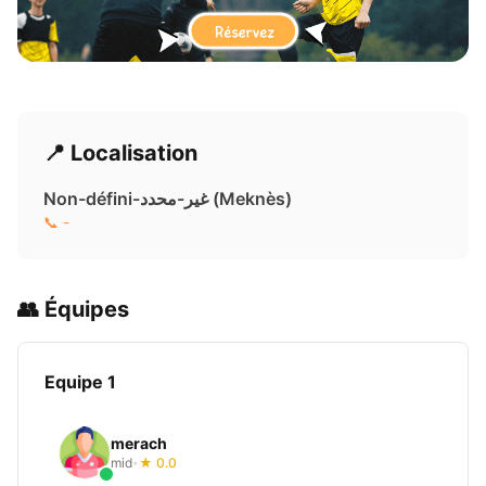
📍 Localisation
Non-défini-غير-محدد ( Meknès)
📞 -
👥 Équipes
Equipe 1
merach
mid
★ 0.0
•