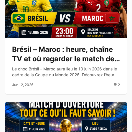
Brésil – Maroc : heure, chaîne
TV et où regarder le match de
la Coupe du Monde 2026
Le choc Brésil – Maroc aura lieu le 13 juin 2026 dans le
cadre de la Coupe du Monde 2026. Découvrez l'heure,
la chaîne TV, les compositions probables et les enjeux
Jun 12, 2026
💬 2
de cette affiche du Groupe C.