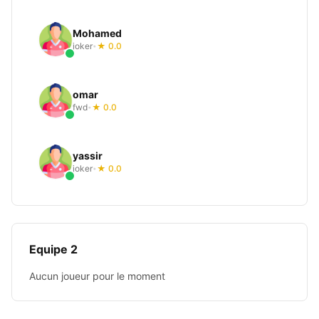
Mohamed
joker
★ 0.0
•
omar
fwd
★ 0.0
•
yassir
joker
★ 0.0
•
Equipe 2
Aucun joueur pour le moment