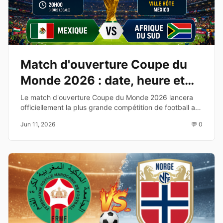
Match d'ouverture Coupe du
Monde 2026 : date, heure et
diffusion TV
Le match d'ouverture Coupe du Monde 2026 lancera
officiellement la plus grande compétition de football au
monde. Découvrez les équipes, la date, l'heure et les
Jun 11, 2026
💬 0
chaînes de diffusion.