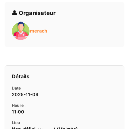
👤 Organisateur
merach
Détails
Date
2025-11-09
Heure :
11:00
Lieu
Non-défini-غير-محدد ( Meknès)