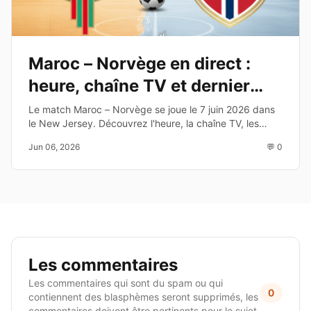
Maroc – Norvège en direct :
heure, chaîne TV et dernier
test avant le Mondial 2026
Le match Maroc – Norvège se joue le 7 juin 2026 dans
le New Jersey. Découvrez l'heure, la chaîne TV, les
enjeux et les joueurs à suivre avant la Coupe du Monde
Jun 06, 2026
💬 0
2026.
Les commentaires
Les commentaires qui sont du spam ou qui
0
contiennent des blasphèmes seront supprimés, les
commentaires doivent être pertinents pour le sujet