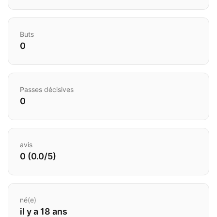
Buts
0
Passes décisives
0
avis
0 (0.0/5)
né(e)
il y a 18 ans