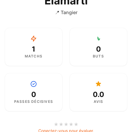
Elamarti
📍 Tangier
1
0
MATCHS
BUTS
0
0.0
PASSES DÉCISIVES
AVIS
★
★
★
★
★
Conectez-vous pour évaluer.