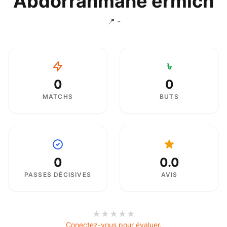
Abdorrahmane ermich
📍 -
0
0
MATCHS
BUTS
0
0.0
PASSES DÉCISIVES
AVIS
★
★
★
★
★
Conectez-vous pour évaluer.