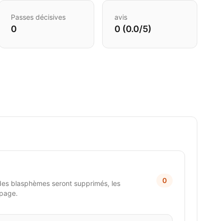
Passes décisives
avis
0
0 (0.0/5)
0
des blasphèmes seront supprimés, les
 page.