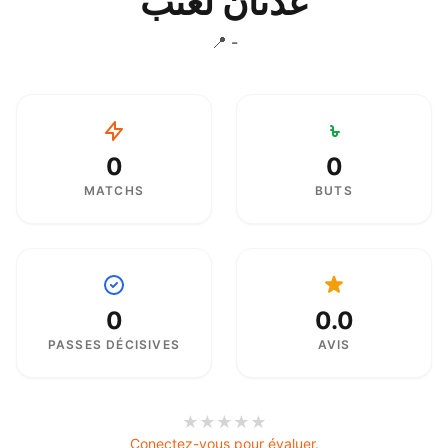
عدنان لعنب
📍 -
0
0
MATCHS
BUTS
0
0.0
PASSES DÉCISIVES
AVIS
★
★
★
★
★
Conectez-vous pour évaluer.